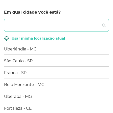
Algar
Em qual cidade você está?
Usar minha localização atual
Roaming internacional
Quem chama
Torpe
Uberlândia - MG
São Paulo - SP
Franca - SP
Faça ligações com mais comodidade em
suas viagens internacionais.
Belo Horizonte - MG
Uberaba - MG
Fortaleza - CE