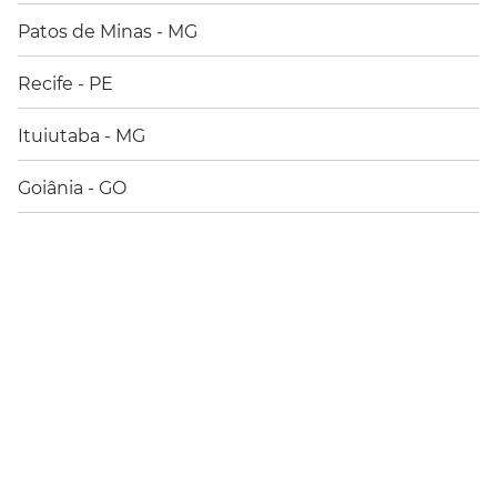
Patos de Minas - MG
Outros Serviços
Recife - PE
Ituiutaba - MG
Discagem abreviada
Goiânia - GO
Hora certa e despertador
Teleconferência
Telerrecado
Ver todas as dúvidas