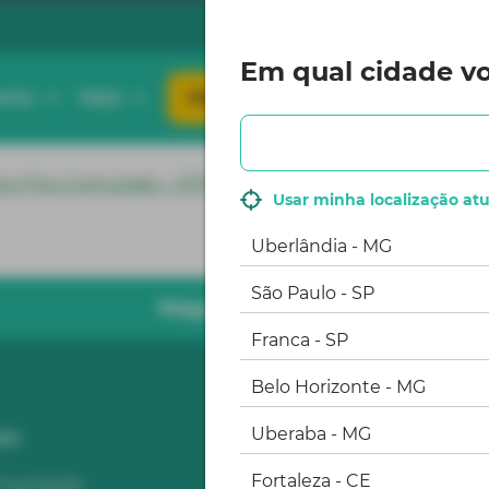
Em qual cidade vo
ento
Mais
Monte seu pacote
o Fixo Comutado – STFC, contemplando acessos coletivos
Usar minha localização atu
Uberlândia - MG
São Paulo - SP
Mapa do site
Franca - SP
Belo Horizonte - MG
Uberaba - MG
IO
ALGAR NAS REDES SOCIAIS
Fortaleza - CE
rivacidade