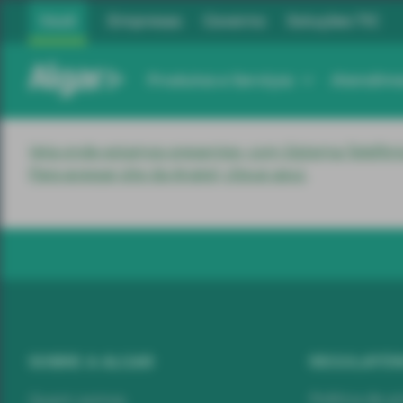
Você
Empresas
Governo
Soluções TIC
Algar
Produtos e Serviços
Atendim
Veja onde estamos presentes, com Sistema Telefônic
Para acessar site da Anatel, clique aqui.
SOBRE A ALGAR
REGULATÓR
Política de p
Quem somos