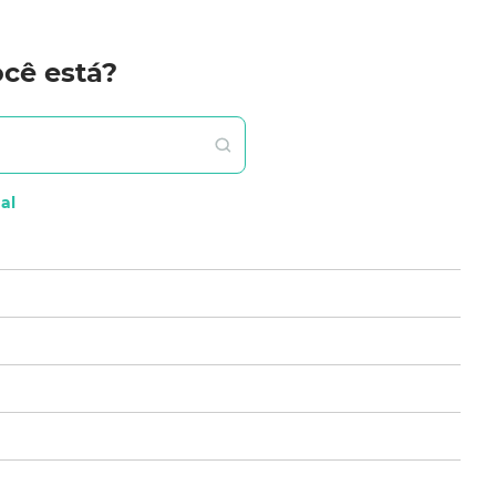
Contatos
A+
A-
cê está?
Login
, individuais e/ou backhaul nesta relação.
al
ONDE ESTAMOS
Encontre uma de nossas
lojas e