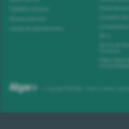
Portal de pr
Trabalhe conosco
Conselho de 
Nossos prêmios
Comparativo
Canais de atendimento
NF-e
Termo de Aj
Conduta
Plano Geral 
Universaliza
© Copyright
2026
Algar - Todos os direitos reserv